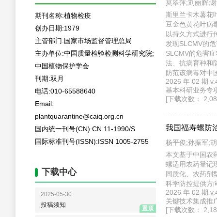
莫翠萍;刘丽辉;谢
斯里兰卡木薯花叶病毒
毒属，其拉丁学名为B
2004年在斯里
散，给木薯生产
作者投稿入口
进化、寄主范围
考资料，防范该
2026 年 02 
编辑办公入口
基本科研业务专项(桂
[下载次数： 2,086
专家办公入口
我国福寿螺防
期刊信息
杨平俊;孙振军;胡
本文基于中国农
期刊名称:植物检疫
现状。分析发现
等问题，并提出
创办日期:1979
2026 年 02 
主管部门:国家市场监督管理总局
关键技术集成推广项
[下载次数： 2,180
主办单位:中国质量检验检测科学研究院;
中国植物保护学会
刊期:双月