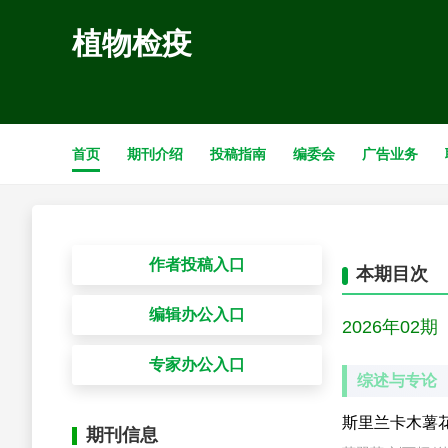
植物检疫
首页
期刊介绍
投稿指南
编委会
广告业务
为顺应主
日起不再接收
本期目次
2026年02期
综述与专论
斯里兰卡木薯