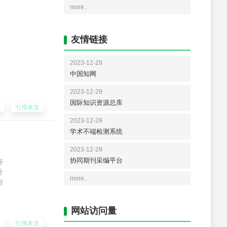
more..
毒科菜豆金色黄花叶病
进行传播。该病毒
速向周边省份蔓延扩
友情链接
基因组结构及遗传
农业生产者提供参
2023-12-29
中国知网
2023-12-29
DF
引用本文
国际知识资源总库
2023-12-29
学术不端检测系统
2023-12-29
寿螺适用农药登记
协同期刊采编平台
剂型结构亟待优化
more..
DF
引用本文
网站访问量