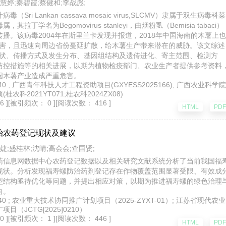
慧婷;秦碧霞;蔡健和;李战彪;
（Sri Lankan cassava mosaic virus,SLCMV）隶属于双生病
egomovirus stanleyi，由烟粉虱（Bemisia tabaci）以持久方式
兰卡发现并报道，2018年中国海南的木薯上也发现SLCMV的危害，且迅
带来潜在的威胁。该文综述SLCMV的危害症状、传播方式及发生分布、
、检测方法、抗病育种和防控措施等的相关进展，以期为植物检疫部门、
病毒对中国木薯产业造成严重危害。
期 v.40 ; 广西青年科技人才工程资助项目(GXYESS2025166); 广西农业科学院
农科2021YT071;桂农科2024ZX08)
 ]
[被引频次： 0 ]
[阅读次数： 416 ]
HTML
P
治农药登记现状及建议
婕;盛桂林;沈晴;高会会;查国贤;
药信息网数据中心农药登记数据以及相关研究文献系统分析了当前我国福
福寿螺防治药剂登记存在作物覆盖范围显著受限、有效成分同质化、农药
相应对策，以期为推进福寿螺的绿色治理与科学防控提供方向。
期 v.40 ; 农业重大技术协同推广计划项目（2025-ZYXT-01）; 江苏省现代农业
目（JCTG[2025]0210）
 ]
[被引频次： 1 ]
[阅读次数： 446 ]
HTML
P