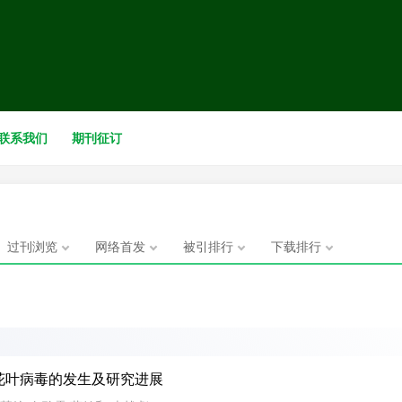
联系我们
期刊征订
本刊启事
办单位转型发展的需要，本刊将变更期刊名称、办刊宗旨等。从
来稿，已经
投稿的
稿件将陆续安排见刊。
《
植物
过刊浏览
网络首发
被引排行
下载排行
2
花叶病毒的发生及研究进展